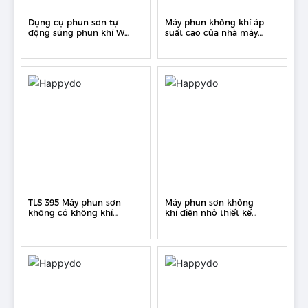
Dụng cụ phun sơn tự
Máy phun không khí áp
động súng phun khí W-
suất cao của nhà máy
101 Súng phun sơn nội
Trung Quốc AP4500
thất Súng phun sơn cao
máy sơn chuyên nghiệp
để sơn ô tô 1.3
450 Máy phun
TLS-395 Máy phun sơn
Máy phun sơn không
không có không khí
khí điện nhỏ thiết kế
chạy điện với giá xuất
mới áp lực cao
xưởng