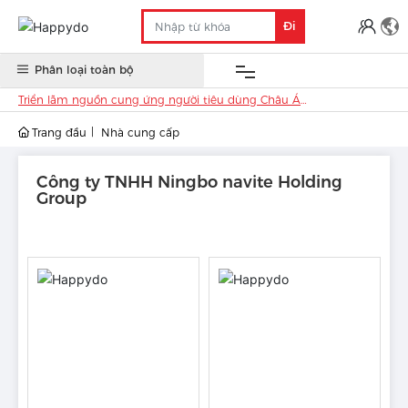
Đi
Phân loại toàn bộ
Triển lãm nguồn cung ứng người tiêu dùng Châu Á
(Indonesia) 2020
Trang đầu
Nhà cung cấp
OEM
Cổ phiếu
Hàng
Anti-
Triển lãm
Liên
Trung Quốc
nước
covid
thương mại
hệ
Công ty TNHH Ningbo navite Holding
Group
ngoài
19