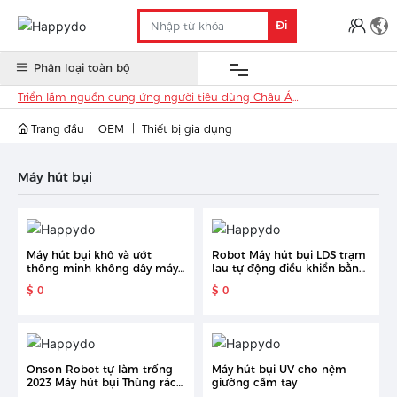
Đi
Phân loại toàn bộ
Triển lãm nguồn cung ứng người tiêu dùng Châu Á
(Indonesia) 2020
Trang đầu
OEM
Thiết bị gia dụng
OEM
Cổ phiếu
Hàng
Anti-
Triển lãm
Liên
Trung Quốc
nước
covid
thương mại
hệ
Máy hút bụi
ngoài
19
Máy hút bụi khô và ướt
Robot Máy hút bụi LDS trạm
thông minh không dây máy
lau tự động điều khiển bằng
giặt sàn thông minh cho sàn
ứng dụng Thùng rác Bộ sưu
$ 0
$ 0
cứng và thảm có thú cưng
tập rỗng dùng trong nhà
Onson Robot tự làm trống
Máy hút bụi UV cho nệm
2023 Máy hút bụi Thùng rác
giường cầm tay
tự làm sạch quét dọn và lau