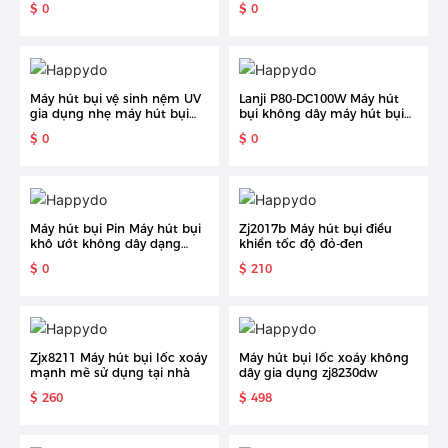
$ 0
$ 0
ướt Máy hút bụi
Máy hút bụi vệ sinh nệm UV
Lanji P80-DC100W Máy hút
gia dụng nhẹ máy hút bụi
bụi không dây máy hút bụi
mini
NệM Di động máy hút bụi đa
$ 0
$ 0
năng cho gia đình
Máy hút bụi Pin Máy hút bụi
Zj2017b Máy hút bụi điều
khô ướt không dây dạng
khiển tốc độ đỏ-đen
thanh cho nhiều bề mặt
$ 0
$ 210
Zjx8211 Máy hút bụi lốc xoáy
Máy hút bụi lốc xoáy không
mạnh mẽ sử dụng tại nhà
dây gia dụng zj8230dw
$ 260
$ 498