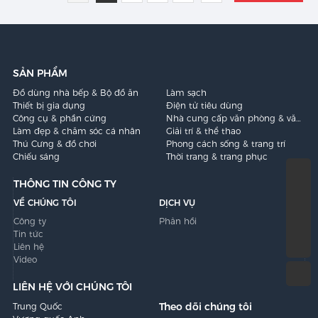
SẢN PHẨM
Đồ dùng nhà bếp & Bộ đồ ăn
Làm sạch
Thiết bị gia dụng
Điện tử tiêu dùng
Công cụ & phần cứng
Nhà cung cấp văn phòng & văn
Làm đẹp & chăm sóc cá nhân
phòng phẩm
Giải trí & thể thao
Thú Cưng & đồ chơi
Phong cách sống & trang trí
Chiếu sáng
Thời trang & trang phục
THÔNG TIN CÔNG TY
86-574-87153188
VỀ CHÚNG TÔI
DỊCH VỤ
Yi_liu@sanzhong-int.com
Công ty
Phản hồi
Tin tức
86-13685895557
Liên hệ
Video
LIÊN HỆ VỚI CHÚNG TÔI
Theo dõi chúng tôi
Trung Quốc