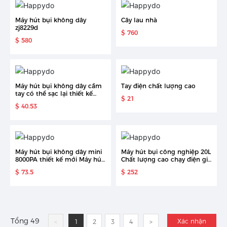
Máy hút bụi không dây
Cây lau nhà
zj8229d
$ 760
$ 580
Máy hút bụi không dây cầm
Tay điện chất lượng cao
tay có thể sạc lại thiết kế
$ 21
mới
$ 40.53
Máy hút bụi không dây mini
Máy hút bụi công nghiệp 20L
8000PA thiết kế mới Máy hút
Chất lượng cao chạy điện giá
bụi cầm tay không dây sạc
nhà máy dùng để lau khô
$ 73.5
$ 252
được
Tổng 49
Xác nhận
<
1
2
3
4
>