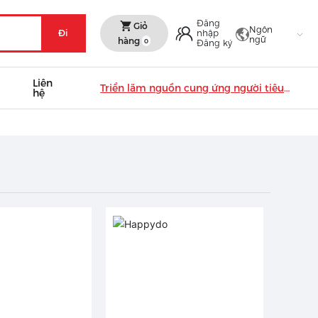
Đăng
Giỏ
Ngôn
Đi
nhập
ngữ
hàng
0
Đăng ký
Liên
Triển lãm nguồn cung ứng người tiêu
hệ
dùng Châu Á (Indonesia) 2020