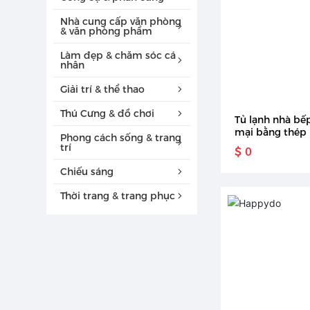
Nhà cung cấp văn phòng
& văn phòng phẩm
Làm đẹp & chăm sóc cá
nhân
Giải trí & thể thao
Thú Cưng & đồ chơi
Tủ lạnh nhà bế
mại bằng thép 
Phong cách sống & trang
và tủ đông tủ l
trí
$ 0
Bốn cửa khách 
lạnh làm mát k
Chiếu sáng
Thời trang & trang phục