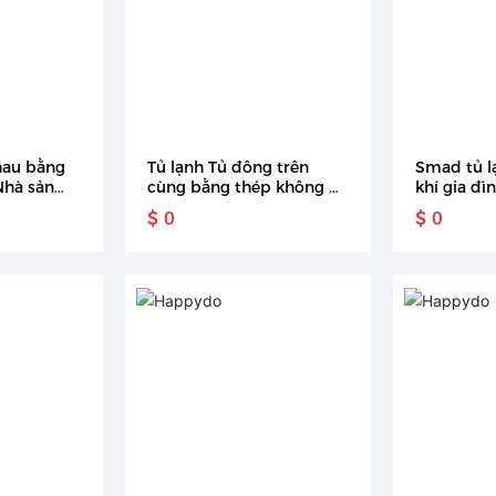
hau bằng
Tủ lạnh Tủ đông trên
Smad tủ l
Nhà sản
cùng bằng thép không gỉ
khí gia đì
8L với máy
468l của nhà sản xuất tủ
không gỉ t
$ 0
$ 0
lạnh điện cạnh nhau cho
kiểu Pháp
gia đình
phối