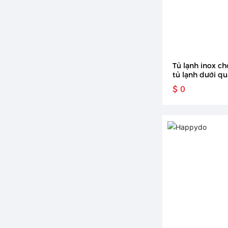
Tủ lạnh inox c
tủ lạnh dưới qu
bày tủ lạnh bằ
$ 0
không gỉ