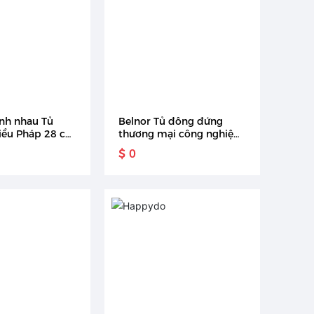
ạnh nhau Tủ
Belnor Tủ đông đứng
iểu Pháp 28 cu
thương mại công nghiệp
có màn hình cảm
4 cửa bằng thép không gỉ
$ 0
thép không gỉ
có cửa kính Tủ lạnh dọc
cạnh nhau