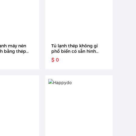
ạnh máy nén
Tủ lạnh thép không gỉ
nh bằng thép
phổ biến có sẵn hình
ích hợp cửa
dạng kích thước khác
$ 0
 có Bộ phân
nhau tủ đông sâu 2 cửa
thẳng đứng nhà hàng