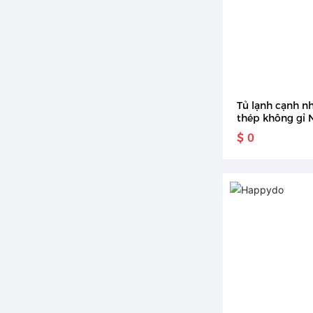
Tủ lạnh cạnh n
thép không gỉ 
xuất tủ lạnh 60
$ 0
làm đá