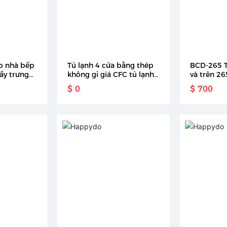
ho nhà bếp
Tủ lạnh 4 cửa bằng thép
BCD-265 T
ầy trưng
không gỉ giá CFC tủ lạnh
và trên 265
ng thép
tủ bếp
dụng bằng
$ 0
$ 700