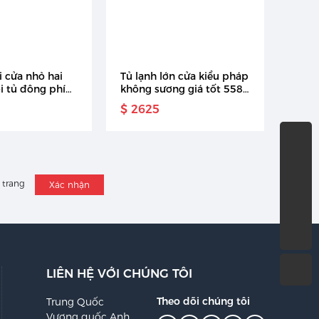
i cửa nhỏ hai
Tủ lạnh lớn cửa kiểu pháp
i tủ đông phía
không sương giá tốt 558l
nh
dùng trong nhà
$ 2625
86-574-87153188
trang
Xác nhận
Yi_liu@sanzhong-int.com
86-13685895557
LIÊN HỆ VỚI CHÚNG TÔI
Theo dõi chúng tôi
Trung Quốc
Vương quốc Anh