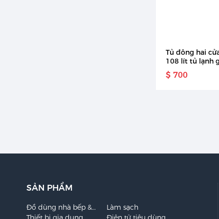
Tủ đông hai cửa
108 lít tủ lạnh
bằng thép khôn
$ 700
khóa và BCD-10
khóa
SẢN PHẨM
Đồ dùng nhà bếp &
Làm sạch
Bộ đồ ăn
Thiết bị gia dụng
Điện tử tiêu dùng