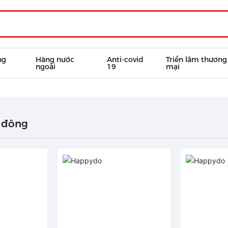
ng
Hàng nước
Anti-covid
Triển lãm thương
ngoài
19
mại
ủ đông