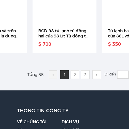
 và trên
BCD-98 tủ lạnh tủ đông
Tủ lạnh ha
 gia dụng
hai cửa 98 Lít Tủ đông tủ
cửa 86L vớ
g gỉ có
đông hai cửa nhỏ
trên tủ lạ
$ 700
$ 350
8 chìa
Tổng 35
Đi đến
<
1
2
3
>
THÔNG TIN CÔNG TY
VỀ CHÚNG TÔI
DỊCH VỤ