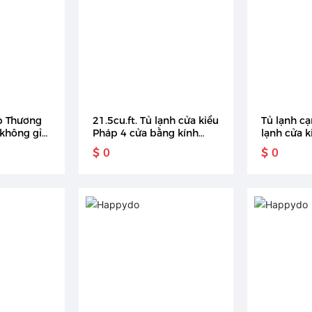
p Thương
21.5cu.ft. Tủ lạnh cửa kiểu
Tủ lạnh c
không gỉ
Pháp 4 cửa bằng kính
lạnh cửa k
ạnh dọc
màu inox có bình nước
ft 4 cửa 
$ 0
$ 0
sạn tủ
ứng bằng 
hông khí