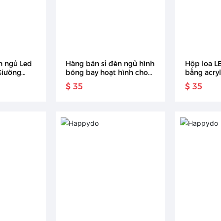
n ngủ Led
Hàng bán sỉ đèn ngủ hình
Hộp loa L
Giường
bóng bay hoạt hình cho
bằng acry
ới lạ đặt
phòng ngủ em bé
$ 35
$ 35