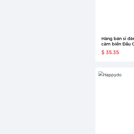
Hàng bán sỉ đè
cảm biến Đầu 
Hình vòi nước m
$ 35.35
hàng nhỏ