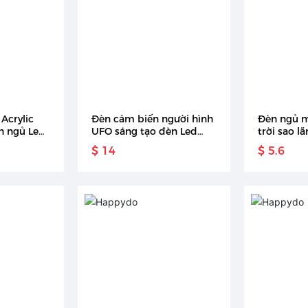
Acrylic
Đèn cảm biến người hình
Đèn ngủ m
n ngủ Led
UFO sáng tạo đèn Led
trời sao l
trí Bắc Âu
cho bé cắm vào ban đêm
$ 14
$ 5.6