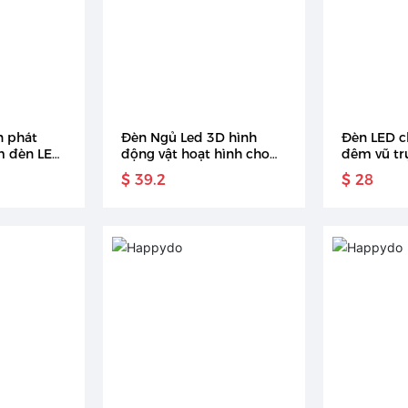
n phát
Đèn Ngủ Led 3D hình
Đèn LED c
m đèn LED
động vật hoạt hình cho
đêm vũ tr
hình sáng
bé đèn ngủ USB trang trí
sắc
$ 39.2
$ 28
phòng ngủ gấu trúc