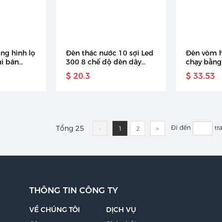
ờng hình lọ
Đèn thác nước 10 sợi Led
Đèn vòm 
ại bán
300 8 chế độ đèn dây
chạy bằng
g khách
chống nước chạy bằng
tặng tốt n
$ 20.3
$ 33.53
hất đèn Led
pin cho trong nhà và
người yêu 
có đèn Led
ngoài trời
đèn trang 
Tổng 25
Đi đến
tr
<
1
2
>
THÔNG TIN CÔNG TY
VỀ CHÚNG TÔI
DỊCH VỤ