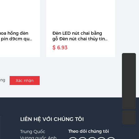
hoa hồng đèn
Đèn LED nút chai bằng
 pin d9cm quà
gỗ Đèn nút chai thủy tinh
hất gia đình
Trồng Hoa Cây đèn nút
$ 6.93
cho tiệc cưới,
chai
trí Giáng sinh
86-574-87153188
ang
Xác nhận
Yi_liu@sanzhong-int.com
86-13685895557
LIÊN HỆ VỚI CHÚNG TÔI
Theo dõi chúng tôi
Trung Quốc
Vương quốc Anh