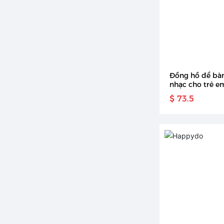
Đồng hồ để bà
nhạc cho trẻ e
ban đêm hoạt 
$ 73.5
tạo hình thỏ