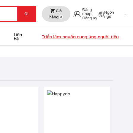
Đăng
Giỏ
Ngôn
Đi
nhập
ngữ
hàng
0
Đăng ký
Liên
Triển lãm nguồn cung ứng người tiêu
hệ
dùng Châu Á (Indonesia) 2020