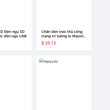
ED Đèn ngủ 3D
Chân đèn treo thủ công
lic đèn ngủ USB
trang trí tường lọ Mason
mộc mạc bằng thủy tinh
$ 25.13
với 8 chức năng khác
nhau đèn LED